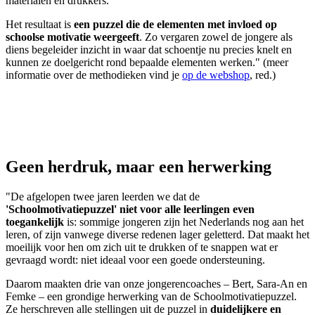
materialen en drukkers.
Het resultaat is
een puzzel
die de elementen met invloed op
schoolse motivatie weergeeft
. Zo vergaren zowel de jongere als
diens begeleider inzicht in waar dat schoentje nu precies knelt en
kunnen ze doelgericht rond bepaalde elementen werken." (meer
informatie over de methodieken vind je
op de webshop
, red.)
Geen herdruk, maar een herwerking
"De afgelopen twee jaren leerden we dat de
'Schoolmotivatiepuzzel' niet voor alle leerlingen even
toegankelijk
is: sommige jongeren zijn het Nederlands nog aan het
leren, of zijn vanwege diverse redenen lager geletterd. Dat maakt het
moeilijk voor hen om zich uit te drukken of te snappen wat er
gevraagd wordt: niet ideaal voor een goede ondersteuning.
Daarom maakten drie van onze jongerencoaches – Bert, Sara-An en
Femke – een grondige herwerking van de Schoolmotivatiepuzzel.
Ze herschreven alle stellingen uit de puzzel in
duidelijkere en