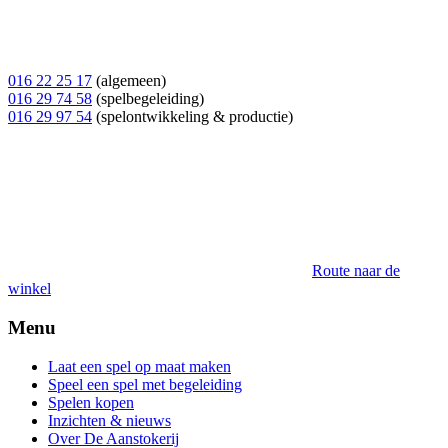
016 22 25 17
(algemeen)
016 29 74 58
(spelbegeleiding)
016 29 97 54
(spelontwikkeling & productie)
Route naar de
winkel
Menu
Laat een spel op maat maken
Speel een spel met begeleiding
Spelen kopen
Inzichten & nieuws
Over De Aanstokerij