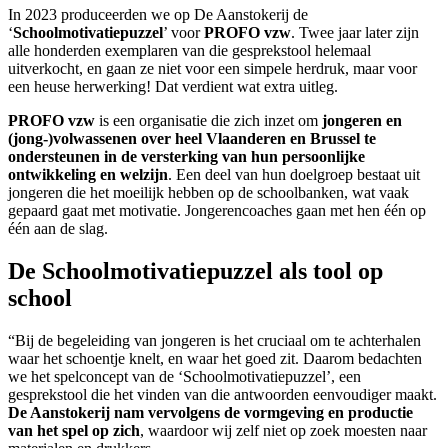
In 2023 produceerden we op De Aanstokerij de
‘
Schoolmotivatiepuzzel
’ voor
PROFO vzw
. Twee jaar later zijn
alle honderden exemplaren van die gesprekstool helemaal
uitverkocht, en gaan ze niet voor een simpele herdruk, maar voor
een heuse herwerking! Dat verdient wat extra uitleg.
PROFO vzw
is een organisatie die zich inzet om
jongeren en
(jong-)volwassenen over heel Vlaanderen en Brussel te
ondersteunen in de versterking van hun persoonlijke
ontwikkeling en welzijn
. Een deel van hun doelgroep bestaat uit
jongeren die het moeilijk hebben op de schoolbanken, wat vaak
gepaard gaat met motivatie. Jongerencoaches gaan met hen één op
één aan de slag.
De Schoolmotivatiepuzzel als tool op
school
“Bij de begeleiding van jongeren is het cruciaal om te achterhalen
waar het schoentje knelt, en waar het goed zit. Daarom bedachten
we het spelconcept van de ‘Schoolmotivatiepuzzel’, een
gesprekstool die het vinden van die antwoorden eenvoudiger maakt.
De Aanstokerij nam vervolgens de vormgeving en productie
van het spel op zich
, waardoor wij zelf niet op zoek moesten naar